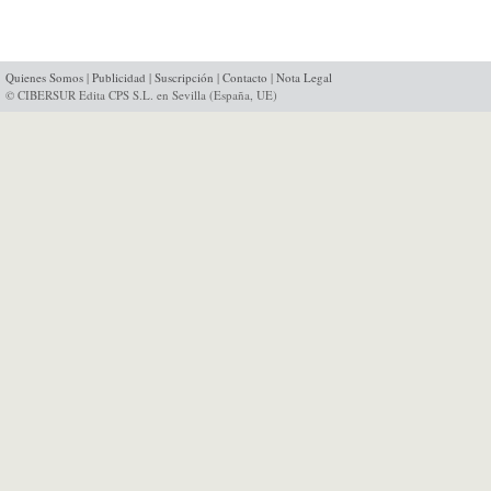
Quienes Somos
|
Publicidad
|
Suscripción
|
Contacto
|
Nota Legal
© CIBERSUR Edita CPS S.L. en Sevilla (España, UE)