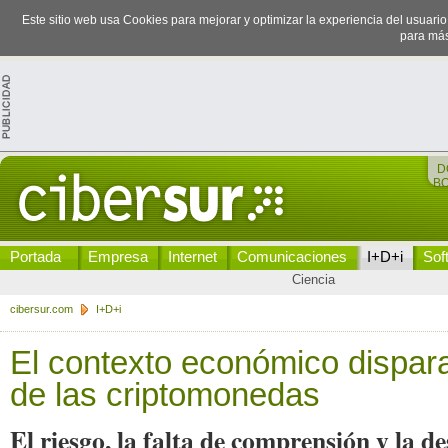
Este sitio web usa Cookies para mejorar y optimizar la experiencia del usuari
para más
D
B
Portada
Empresa
Internet
Comunicaciones
I+D+i
Sof
Ciencia
cibersur.com
I+D+i
El contexto económico dispara 
de las criptomonedas
El riesgo, la falta de comprensión y la d