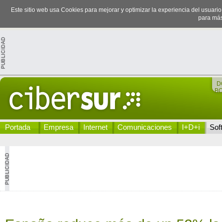
Este sitio web usa Cookies para mejorar y optimizar la experiencia del usuari
para más
D
B
Portada
Empresa
Internet
Comunicaciones
I+D+i
Sof