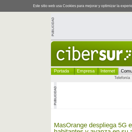
Este sitio web usa Cookies para mejorar y optimizar la exper
Portada
Empresa
Internet
Comu
Telefonía
MasOrange despliega 5G e
habitantes y avanza en su a