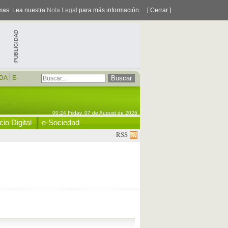
smas. Lea nuestra
Nota Legal
para más información.
[ Cerrar ]
DA
E-
00:24 Friday, 07 de August de 2026
io Digital
e-Sociedad
RSS