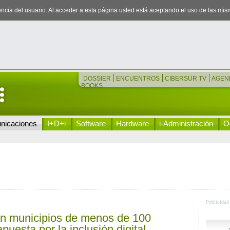
iencia del usuario. Al acceder a esta página usted está aceptando el uso de las mi
DOSSIER
ENCUENTROS
CIBERSUR TV
AGEN
BOOKS
nicaciones
I+D+i
Software
Hardware
i-Administración
Oc
Publicidad
n municipios de menos de 100
puesta por la inclusión digital