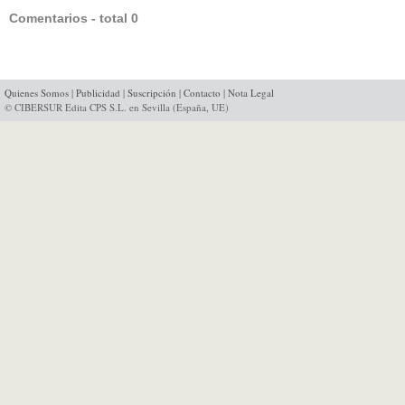
Comentarios - total 0
Quienes Somos
|
Publicidad
|
Suscripción
|
Contacto
|
Nota Legal
© CIBERSUR Edita CPS S.L. en Sevilla (España, UE)