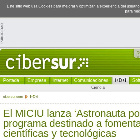
Este sitio web usa Cookies para mejorar y optimizar la experiencia del usuari
para más
D
B
Portada
Empresa
Internet
Comunicaciones
I+D+i
Sof
Ciencia
cibersur.com
I+D+i
El MICIU lanza ‘Astronauta por
programa destinado a foment
científicas y tecnológicas