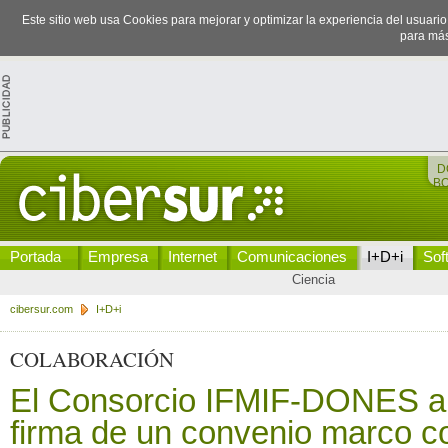
Este sitio web usa Cookies para mejorar y optimizar la experiencia del usuari
para más
D
B
Portada
Empresa
Internet
Comunicaciones
I+D+i
Sof
Ciencia
cibersur.com
I+D+i
COLABORACIÓN
El Consorcio IFMIF-DONES au
firma de un convenio marco c