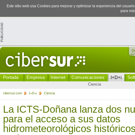
Este sitio web usa Cookies para mejorar y optimizar la experiencia del usuari
para más
D
B
Portada
Empresa
Internet
Comunicaciones
I+D+i
Sof
Ciencia
I+D+i
cibersur.com
Ciencia
La ICTS-Doñana lanza dos n
para el acceso a sus datos
hidrometeorológicos histórico