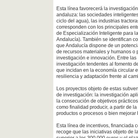
Esta línea favorecerá la investigació
andaluza: las sociedades inteligentes
ciclo del agua), las industrias tractor
corresponden con los principales ento
de Especialización Inteligente para 
Andalucía). También se identifican co
que Andalucía dispone de un potencial
de recursos materiales y humanos o p
investigación e innovación. Entre la
investigación tendentes al fomento de
que incidan en la economía circular en
resiliencia y adaptación frente al cam
Los proyectos objeto de estas subve
de investigación: la investigación a
la consecución de objetivos prácticos 
como finalidad producir, a partir de l
productos o procesos o bien mejorar l
Esta línea de incentivos, financiad
recoge que las iniciativas objeto de
superior a los 300.000 euros y el pla