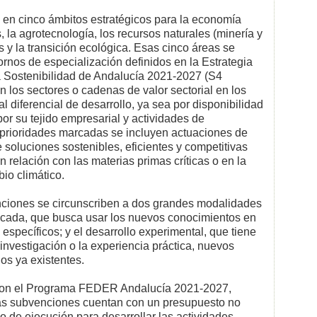
n en cinco ámbitos estratégicos para la economía
, la agrotecnología, los recursos naturales (minería y
as y la transición ecológica. Esas cinco áreas se
rnos de especialización definidos en la Estrategia
la Sostenibilidad de Andalucía 2021-2027 (S4
n los sectores o cadenas de valor sectorial en los
 diferencial de desarrollo, ya sea por disponibilidad
or su tejido empresarial y actividades de
s prioridades marcadas se incluyen actuaciones de
 soluciones sostenibles, eficientes y competitivas
 relación con las materias primas críticas o en la
bio climático.
nciones se circunscriben a dos grandes modalidades
plicada, que busca usar los nuevos conocimientos en
específicos; y el desarrollo experimental, que tiene
a investigación o la experiencia práctica, nuevos
os ya existentes.
a con el Programa FEDER Andalucía 2021-2027,
 las subvenciones cuentan con un presupuesto no
zo de ejecución para desarrollar las actividades