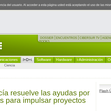
iencia del usuario. Al acceder a esta página usted está aceptando el uso de las mi
DOSSIER
ENCUENTROS
CIBERSUR TV
AGEN
BOOKS
nicaciones
I+D+i
Software
Hardware
i-Administración
Oc
Ciencia
ía resuelve las ayudas por
Flash Ú
s para impulsar proyectos