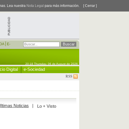
smas. Lea nuestra
Nota Legal
para más información.
[ Cerrar ]
DA
E-
20:18 Thursday, 06 de August de 2026
io Digital
e-Sociedad
RSS
ltimas Noticias
|
Lo + Visto