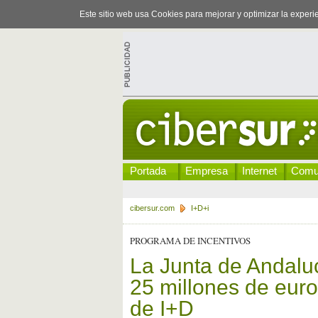
Este sitio web usa Cookies para mejorar y optimizar la exper
Portada
Empresa
Internet
Comu
cibersur.com
I+D+i
PROGRAMA DE INCENTIVOS
La Junta de Andaluc
25 millones de euro
de I+D