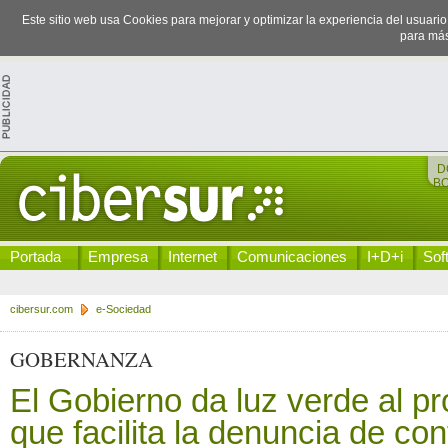
Este sitio web usa Cookies para mejorar y optimizar la experiencia del usuari
para más
D
B
Portada
Empresa
Internet
Comunicaciones
I+D+i
Sof
cibersur.com
e-Sociedad
GOBERNANZA
El Gobierno da luz verde al pr
que facilita la denuncia de co