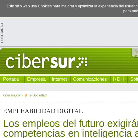
Este sitio web usa Cookies para mejorar y optimizar la experiencia del usuari
para más
D
B
Portada
Empresa
Internet
Comunicaciones
I+D+i
Sof
cibersur.com
e-Sociedad
EMPLEABILIDAD DIGITAL
Los empleos del futuro exigirá
competencias en inteligencia ar