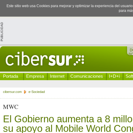
Este sitio web usa Cookies para mejorar y optimizar la experiencia del usuari
para más
D
B
Portada
Empresa
Internet
Comunicaciones
I+D+i
Sof
cibersur.com
e-Sociedad
MWC
El Gobierno aumenta a 8 mill
su apoyo al Mobile World Con