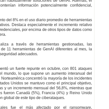
izan habitualmente soluciones de GenAI. Además, el
ntenían información potencialmente confidencial,
nto del 8% en el uso diario promedio de herramientas
ativos. Destaca especialmente el incremento relativo
credenciales, por encima de otros tipos de datos como
era.
liza a través de herramientas gestionadas, las
de 11 herramientas de GenAI diferentes al mes, la
e seguridad adecuados.
entó un fuerte repunte en octubre, con 801 ataques
el mundo, lo que supone un aumento interanual del
Norteamérica concentró la mayoría de los incidentes
ados Unidos se mantuvo como el principal objetivo,
das y un incremento mensual del 56,8%, mientras que
os fueron Canadá (5%), Francia (4%) y Reino Unido
ón global de este tipo de ciberataques.
riales fue el más afectado por el ransomware,