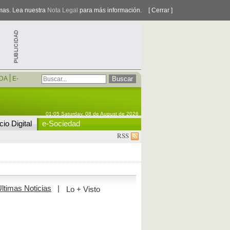
smas. Lea nuestra
Nota Legal
para más información.
[ Cerrar ]
DA
E-
01:05 Saturday, 08 de August de 2026
io Digital
e-Sociedad
RSS
ltimas Noticias
|
Lo + Visto