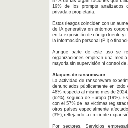
87% de las organizaciones que util
19% de los prompts analizados co
privada o propietaria.
Estos riesgos coinciden con un aume
de IA generativa en entornos corpor
en la exposición de código fuente y 
la información personal (PII) o financi
Aunque parte de este uso se rea
organizaciones emplean una media 
mayoría sin supervisión ni control d
Ataques de ransomware
La actividad de ransomware experim
denunciados públicamente en todo 
48% respecto al mismo mes de 2024. 
(62%), seguida de Europa (19%). Est
con el 57% de las víctimas registra
otros países especialmente afectad
(3%), reflejando la creciente expansi
Por sectores, Servicios empresa