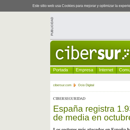
Este sitio web usa Cookies para mejorar y optimizar la exper
Portada
Empresa
Internet
Comu
cibersur.com
Ocio Digital
CIBERSEGURIDAD
España registra 1.
de media en octub
Los sectores más atacados en España h