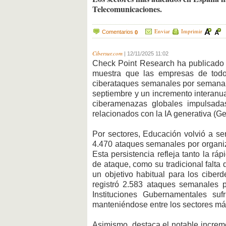
Telecomunicaciones.
Enviar
Imprimir
Comentarios
0
Cibersur.com
|
12/11/2025 11:02
Check Point Research ha publicado
muestra que las empresas de tod
ciberataques semanales por semana. 
septiembre y un incremento interanua
ciberamenazas globales impulsada
relacionados con la IA generativa (Ge
Por sectores, Educación volvió a se
4.470 ataques semanales por organiz
Esta persistencia refleja tanto la ráp
de ataque, como su tradicional falta 
un objetivo habitual para los ciber
registró 2.583 ataques semanales p
Instituciones Gubernamentales suf
manteniéndose entre los sectores más
Asimismo, destaca el notable increme