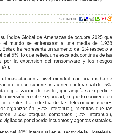
Compártelo
 su Índice Global de Amenazas de octubre 2025 que
o el mundo se enfrentaron a una media de 1.938
Esta cifra representa un aumento del 2% respecto a
l del 5%, lo que refleja una escalada continua de las
s por la expansión del ransomware y los riesgos
nAI).
r el más atacado a nivel mundial, con una media de
ación, lo que supone un aumento interanual del 5%.
ida digitalización del sector, que amplía su superficie
de inversión en ciberseguridad, lo que lo convierte en
delincuentes. La industria de las Telecomunicaciones
or organización (+2% interanual), mientras que las
rieron 2.550 ataques semanales (-2% interanual),
 vigilados por ciberdelincuentes y agentes estatales.
nto del 40% interanual en el sector de la Hostelería,