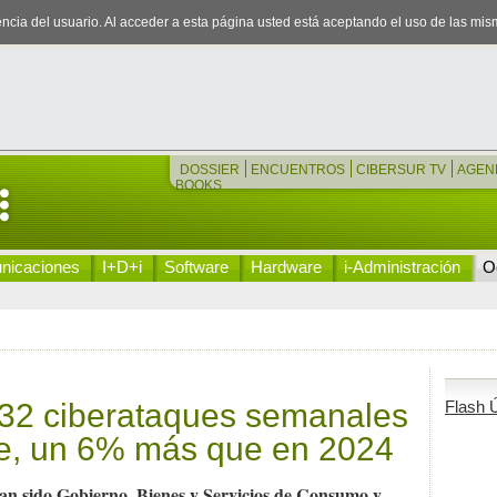
iencia del usuario. Al acceder a esta página usted está aceptando el uso de las mi
DOSSIER
ENCUENTROS
CIBERSUR TV
AGEN
BOOKS
nicaciones
I+D+i
Software
Hardware
i-Administración
Oc
932 ciberataques semanales
Flash Ú
re, un 6% más que en 2024
an sido Gobierno, Bienes y Servicios de Consumo y