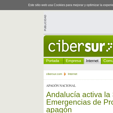
Este sitio web usa Cookies para mejorar y optimizar la exper
Portada
Empresa
Internet
Comu
cibersur.com
Internet
APAGÓN NACIONAL
Andalucía activa la
Emergencias de Prot
apagón