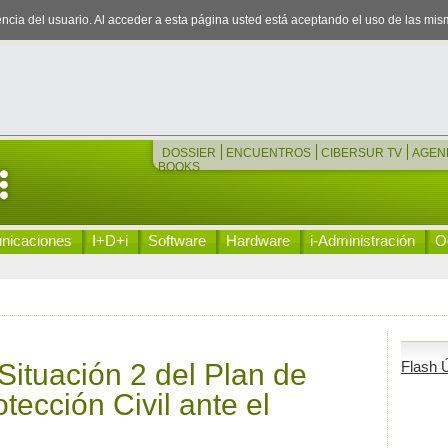
iencia del usuario. Al acceder a esta página usted está aceptando el uso de las mi
DOSSIER
ENCUENTROS
CIBERSUR TV
AGEN
BOOKS
nicaciones
I+D+i
Software
Hardware
i-Administración
Oc
 Situación 2 del Plan de
Flash Ú
ección Civil ante el