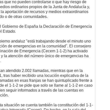
ias que no pueden controlarse o que hay riesgo de
edios ordinarios propios de la Junta de Andalucía y,
 la aportación de recursos y medios extraordinarios
ado o de otras comunidades.
 al Gobierno de España la Declaración de Emergencia
el Estado.
ierno andaluz "está trabajando desde el minuto uno
ención de emergencias en la comunidad". El consejero
dinación de Emergencia (Cecem 1-1-2) ha activado
a y la atención del número único de emergencias ha
.
 han atendido 2.002 llamadas, mientras que en la
, tras haber recibido una locución explicativa de la
llamadas en esas franjas se han quintuplicado frente a
sde el 1-1-2 se pide que solo se llame al 1-1-2 en caso
n seguir informados a través de las cuentas en
ción.
 situación se cuenta también la constitución del 1-1-
iva Integrada (Cecopi). De hecho, en la sala del