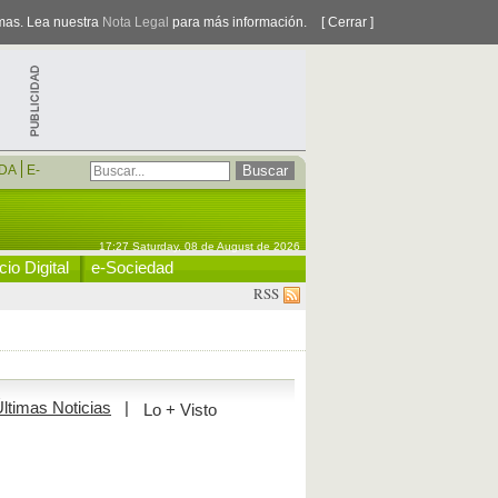
smas. Lea nuestra
Nota Legal
para más información.
[ Cerrar ]
DA
E-
17:27 Saturday, 08 de August de 2026
io Digital
e-Sociedad
RSS
ltimas Noticias
|
Lo + Visto