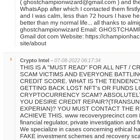
( ghostchampionwizard@gmail.com ) and the
WhatsApp after which I contacted them firstly
and I was calm, less than 72 hours I have he
better than my normal life... all thanks to alm
ghostchampionwizard Email: GHOSTCHAM
Gmail dot com Website: https://championhac
site/about
-
8
Crypto Intel
07-08-2022 06:17:34
THIS IS A "MUST READ" FOR ALL NFT /
SCAM VICTIMS AND EVERYONE BATTLIN
CREDIT SCORE. WHAT IS THE TENDENC
GETTING BACK LOST NFT's OR FUNDS L
CRYPTOCURRENCY SCAM? ABSOLUTELY
YOU DESIRE CREDIT REPAIR?(TRANSUNI
EXPERIAN)? YOU MUST CONTACT THE R
ACHIEVE THIS. www recoveryprecinct com R
financial regulator, private investigation and
We specialize in cases concerning ethical ha
FAKE investment schemes and recovery sca