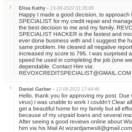
-
2
Elisa Kathy
13-08-2022 01:35:09
Happy I made a good decision, to approa
SPECIALIST for my credit repair and manage
the best decision to me and my family. RE
SPECIALIST HACKER is the fastest and most 
ever done business with and I suggest the h
same problem. He cleared all negative report
increased my score to 795. I was surprised an
speed he used in completing the job (one w
dependable. Contact Him via:
REVOXCREDITSPECIALIST@GMAIL.COM
-
3
Daniel Garber
12-08-2022 17:44:46
Hello, thank you for approving my post. Due 
virus) I was unable to work I couldn’t Clear al
get a beautiful home for my family but all effor
because of my unpaid loans and several max
After seeing a good reviews online about W
him via his Mail At wizardjames8@gmail.com,