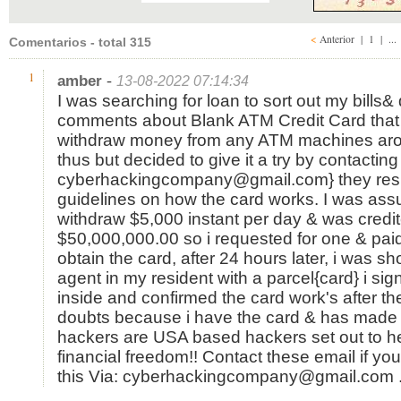
<
Anterior
|
1
| ..
Comentarios - total 315
-
1
amber
13-08-2022 07:14:34
I was searching for loan to sort out my bills&
comments about Blank ATM Credit Card that
withdraw money from any ATM machines arou
thus but decided to give it a try by contacting 
cyberhackingcompany@gmail.com} they resp
guidelines on how the card works. I was assu
withdraw $5,000 instant per day & was credit
$50,000,000.00 so i requested for one & paid 
obtain the card, after 24 hours later, i was 
agent in my resident with a parcel{card} i s
inside and confirmed the card work's after the
doubts because i have the card & has made u
hackers are USA based hackers set out to he
financial freedom!! Contact these email if you
this Via: cyberhackingcompany@gmail.com