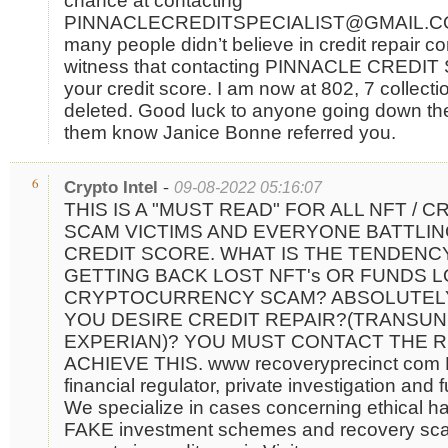
chance at contacting
PINNACLECREDITSPECIALIST@GMAIL.CO
many people didn’t believe in credit repair c
witness that contacting PINNACLE CREDIT S
your credit score. I am now at 802, 7 collec
deleted. Good luck to anyone going down th
them know Janice Bonne referred you.
-
6
Crypto Intel
09-08-2022 05:16:07
THIS IS A "MUST READ" FOR ALL NFT /
SCAM VICTIMS AND EVERYONE BATTLIN
CREDIT SCORE. WHAT IS THE TENDENC
GETTING BACK LOST NFT's OR FUNDS L
CRYPTOCURRENCY SCAM? ABSOLUTELY
YOU DESIRE CREDIT REPAIR?(TRANSUNI
EXPERIAN)? YOU MUST CONTACT THE R
ACHIEVE THIS. www recoveryprecinct com R
financial regulator, private investigation and
We specialize in cases concerning ethical ha
FAKE investment schemes and recovery sca