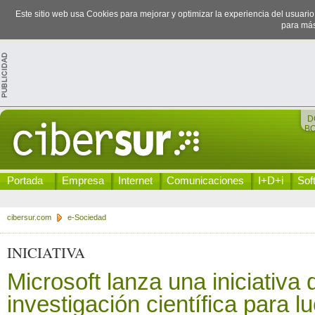
Este sitio web usa Cookies para mejorar y optimizar la experiencia del usuari
para más
D
B
Portada
Empresa
Internet
Comunicaciones
I+D+i
Sof
cibersur.com
e-Sociedad
INICIATIVA
Microsoft lanza una iniciativa 
investigación científica para l