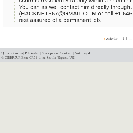
score to excellent 810 only within a short tim
You can as well contact him directly through.
(HACKNET567@GMAIL.COM or cell +1 646 
rest assured of a permanent job.
<
Anterior
|
1
| ..
Quienes Somos
|
Publicidad
|
Suscripción
|
Contacto
|
Nota Legal
© CIBERSUR Edita CPS S.L. en Sevilla (España, UE)