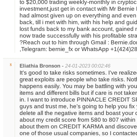
to $20,000 trading weekly-monthly in cryptoc
investment,just get in contact with Mr Bernie
had almost given up on everything and even 
back, till i met with him, with his help and g
lost funds back to my bank account, gained m
now trade successfully with his profitable str
?Reach out to him through Gmail : Bernie.
,Telegram: bernie_fx or WhatsApp +1(424)28
-
8
Eliathia Bronson
24-01-2023 00:02:46
It’s good to take risks sometimes. I’ve reali
great exploits are people who take risks. N
happens easily. You may be battling with you
items and different bills but if care is not ta
in. I want to introduce PINNACLE CREDIT 
guys and trust me, he’s going to help you fix 
delete all the negative items and boast your 
about my credit score from 580 to 807 within 
about them on CREDIT KARMA and discovere
one of those usual companies, so I contact