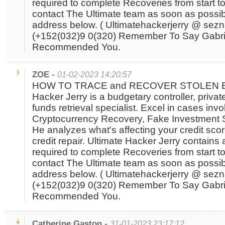
required to complete Recoveries from start to 
contact The Ultimate team as soon as possibl
address below. ( Ultimatehackerjerry @ sez
(+152(032)9 0(320) Remember To Say Gabri
Recommended You.
-
3
ZOE
01-02-2023 14:20:57
HOW TO TRACE and RECOVER STOLEN BTC
Hacker Jerry is a budgetary controller, privat
funds retrieval specialist. Excel in cases inv
Cryptocurrency Recovery, Fake Investment 
He analyzes what's affecting your credit scor
credit repair. Ultimate Hacker Jerry contains
required to complete Recoveries from start to 
contact The Ultimate team as soon as possibl
address below. ( Ultimatehackerjerry @ sez
(+152(032)9 0(320) Remember To Say Gabri
Recommended You.
-
4
Catherine Gaston
31-01-2023 23:17:12