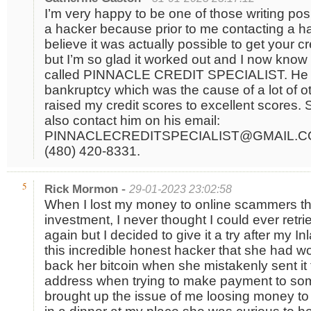
I’m very happy to be one of those writing po
a hacker because prior to me contacting a hac
believe it was actually possible to get your c
but I’m so glad it worked out and I now know
called PINNACLE CREDIT SPECIALIST. He
bankruptcy which was the cause of a lot of 
raised my credit scores to excellent scores. S
also contact him on his email:
PINNACLECREDITSPECIALIST@GMAIL.CO
(480) 420-8331.
-
5
Rick Mormon
29-01-2023 23:02:58
When I lost my money to online scammers th
investment, I never thought I could ever ret
again but I decided to give it a try after my I
this incredible honest hacker that she had wo
back her bitcoin when she mistakenly sent it 
address when trying to make payment to so
brought up the issue of me loosing money to