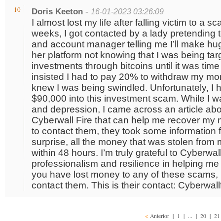
-
10
Doris Keeton
16-01-2023 03:26:09
I almost lost my life after falling victim to a s
weeks, I got contacted by a lady pretending 
and account manager telling me I’ll make huge 
her platform not knowing that I was being tar
investments through bitcoins until it was tim
insisted I had to pay 20% to withdraw my mon
knew I was being swindled. Unfortunately, I 
$90,000 into this investment scam. While I 
and depression, I came across an article a
Cyberwall Fire that can help me recover my m
to contact them, they took some information
surprise, all the money that was stolen fro
within 48 hours. I’m truly grateful to Cyberwall 
professionalism and resilience in helping me
you have lost money to any of these scams,
contact them. This is their contact: Cyberwal
<
Anterior
|
1
| ... |
20
|
2