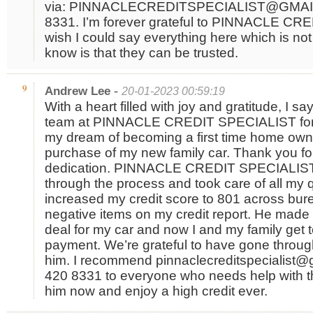
via: PINNACLECREDITSPECIALIST@GMAIL.
8331. I’m forever grateful to PINNACLE CR
wish I could say everything here which is not 
know is that they can be trusted.
-
9
Andrew Lee
20-01-2023 00:59:19
With a heart filled with joy and gratitude, I sa
team at PINNACLE CREDIT SPECIALIST for 
my dream of becoming a first time home owner
purchase of my new family car. Thank you fo
dedication. PINNACLE CREDIT SPECIALIST
through the process and took care of all my 
increased my credit score to 801 across bure
negative items on my credit report. He made 
deal for my car and now I and my family get to
payment. We’re grateful to have gone through
him. I recommend pinnaclecreditspecialist@
420 8331 to everyone who needs help with the
him now and enjoy a high credit ever.