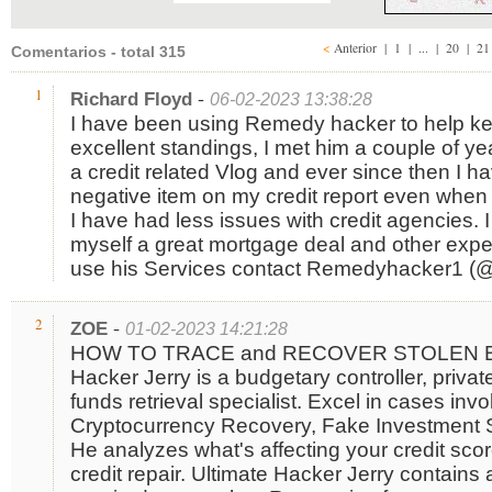
<
Anterior
|
1
| ... |
20
|
2
Comentarios - total 315
-
1
Richard Floyd
06-02-2023 13:38:28
I have been using Remedy hacker to help kee
excellent standings, I met him a couple of ye
a credit related Vlog and ever since then I ha
negative item on my credit report even when i
I have had less issues with credit agencies. 
myself a great mortgage deal and other exp
use his Services contact Remedyhacker1 (@
-
2
ZOE
01-02-2023 14:21:28
HOW TO TRACE and RECOVER STOLEN BTC
Hacker Jerry is a budgetary controller, privat
funds retrieval specialist. Excel in cases inv
Cryptocurrency Recovery, Fake Investment 
He analyzes what's affecting your credit scor
credit repair. Ultimate Hacker Jerry contains