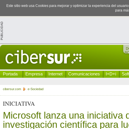
Este sitio web usa Cookies para mejorar y optimizar la experiencia del usuari
para más
D
B
Portada
Empresa
Internet
Comunicaciones
I+D+i
Sof
cibersur.com
e-Sociedad
INICIATIVA
Microsoft lanza una iniciativa 
investigación científica para l