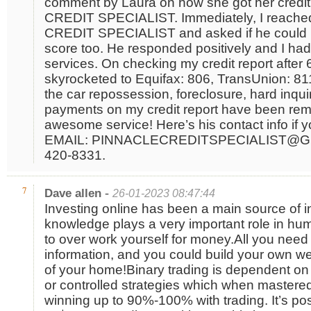
comment by Laura on how she got her credi
CREDIT SPECIALIST. Immediately, I reache
CREDIT SPECIALIST and asked if he could he
score too. He responded positively and I had 
services. On checking my credit report after
skyrocketed to Equifax: 806, TransUnion: 811.
the car repossession, foreclosure, hard inquir
payments on my credit report have been re
awesome service! Here’s his contact info if y
EMAIL: PINNACLECREDITSPECIALIST@GM
420-8331.
-
7
Dave allen
26-01-2023 08:47:44
Investing online has been a main source of 
knowledge plays a very important role in hum
to over work yourself for money.All you need i
information, and you could build your own we
of your home!Binary trading is dependent on 
or controlled strategies which when mastere
winning up to 90%-100% with trading. It’s po