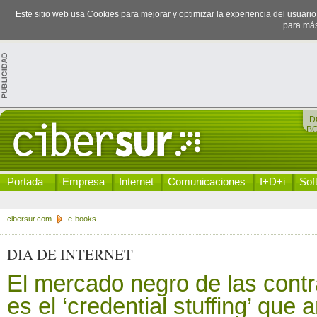
Este sitio web usa Cookies para mejorar y optimizar la experiencia del usuari
para más
D
B
Portada
Empresa
Internet
Comunicaciones
I+D+i
Sof
cibersur.com
e-books
DIA DE INTERNET
El mercado negro de las contr
es el ‘credential stuffing’ que