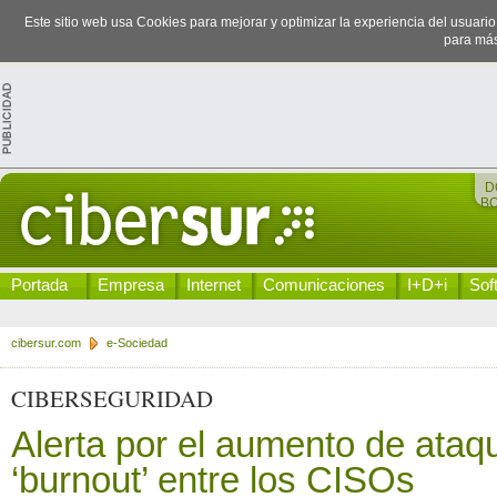
Este sitio web usa Cookies para mejorar y optimizar la experiencia del usuari
para más
D
B
Portada
Empresa
Internet
Comunicaciones
I+D+i
Sof
cibersur.com
e-Sociedad
CIBERSEGURIDAD
Alerta por el aumento de ataqu
‘burnout’ entre los CISOs