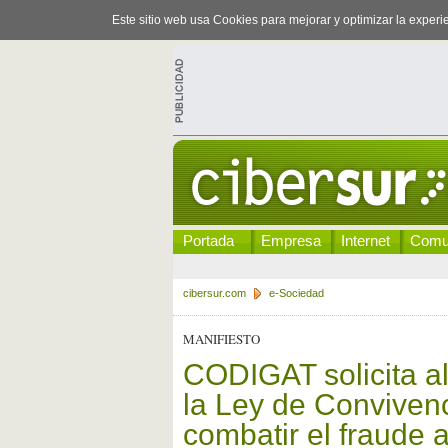
Este sitio web usa Cookies para mejorar y optimizar la exper
Portada
Empresa
Internet
Comu
cibersur.com
e-Sociedad
MANIFIESTO
CODIGAT solicita al
la Ley de Convivenc
combatir el fraude