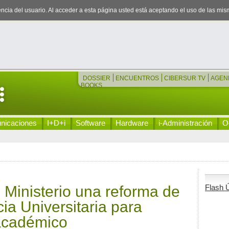
iencia del usuario. Al acceder a esta página usted está aceptando el uso de las mi
DOSSIER
ENCUENTROS
CIBERSUR TV
AGEN
BOOKS
nicaciones
I+D+i
Software
Hardware
i-Administración
Oc
 Ministerio una reforma de
Flash Ú
ia Universitaria para
 académico