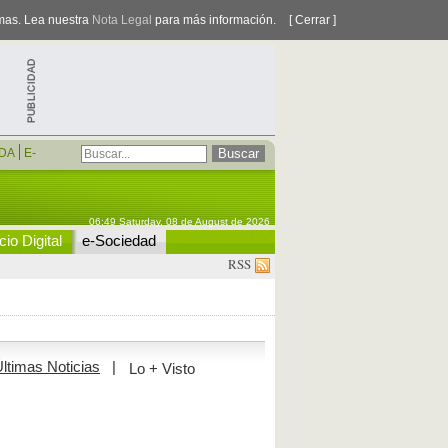
smas. Lea nuestra
Nota Legal
para más información.
[ Cerrar ]
DA
E-
06:49 Saturday, 08 de August de 2026
io Digital
e-Sociedad
RSS
ltimas Noticias
|
Lo + Visto