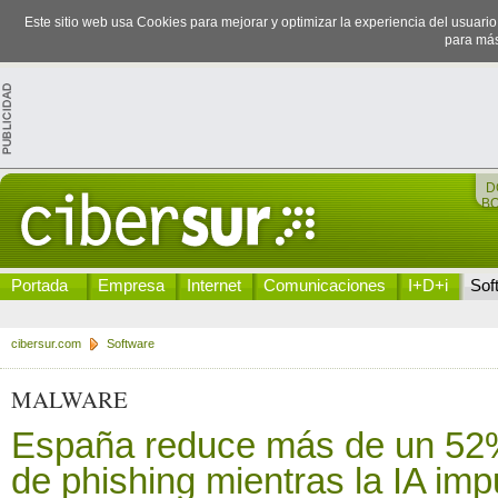
Este sitio web usa Cookies para mejorar y optimizar la experiencia del usuari
para más
D
B
Portada
Empresa
Internet
Comunicaciones
I+D+i
Sof
cibersur.com
Software
MALWARE
España reduce más de un 52%
de phishing mientras la IA im