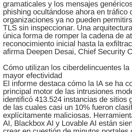
gramaticales y los mensajes genérico
phishing ocultándose ahora en tráfico c
organizaciones ya no pueden permitirse
TLS sin inspeccionar. Una arquitectura
única forma de romper la cadena de a
reconocimiento inicial hasta la exfiltra
afirma Deepen Desai, Chief Security O
Cómo utilizan los ciberdelincuentes la
mayor efectividad
El informe destaca cómo la IA se ha co
principal motor de las intrusiones mo
identificó 413.524 instancias de sitios
de las cuales casi un 10% fueron clas
explícitamente maliciosas. Herramie
AI, Blackbox AI y Lovable AI están sie
crear en cuestión de minutos portales 