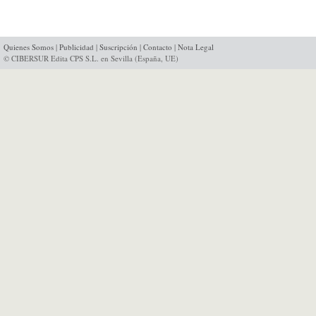
Quienes Somos
|
Publicidad
|
Suscripción
|
Contacto
|
Nota Legal
© CIBERSUR Edita CPS S.L. en Sevilla (España, UE)