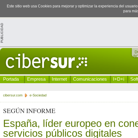
Este sitio web usa Cookies para mejorar y optimizar la experiencia del usuari
para más
D
B
Portada
Empresa
Internet
Comunicaciones
I+D+i
Sof
cibersur.com
e-Sociedad
SEGÚN INFORME
España, líder europeo en cone
servicios públicos digitales