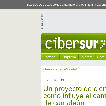
Este sitio web usa Cookies para mejorar y optimizar la exper
Portada
Empresa
Internet
Comu
cibersur.com
e-Sociedad
DIVULGACIÓN
Un proyecto de cie
cómo influye el camb
de camaleón