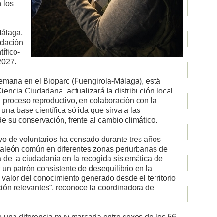
n los
Málaga,
ndación
ífico-
 2027.
 semana en el Bioparc (Fuengirola-Málaga), está
encia Ciudadana, actualizará la distribución local
u proceso reproductivo, en colaboración con la
na base científica sólida que sirva a las
 de su conservación, frente al cambio climático.
yo de voluntarios ha censado durante tres años
aleón común en diferentes zonas periurbanas de
a de la ciudadanía en la recogida sistemática de
un patrón consistente de desequilibrio en la
valor del conocimiento generado desde el territorio
ión relevantes”, reconoce la coordinadora del
o una diferencia muy marcada entre sexos de los 56