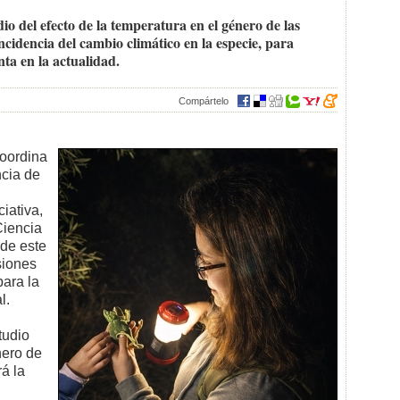
io del efecto de la temperatura en el género de las
cidencia del cambio climático en la especie, para
nta en la actualidad.
Compártelo
coordina
ncia de
iativa,
Ciencia
de este
siones
ara la
l.
tudio
nero de
á la