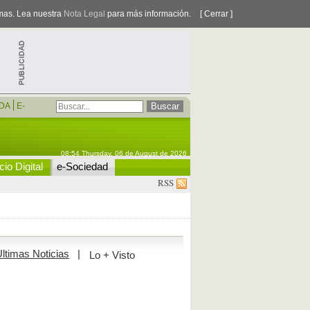
smas. Lea nuestra
Nota Legal
para más información.
[ Cerrar ]
DA
E-
08:54 Thursday, 06 de August de 2026
io Digital
e-Sociedad
RSS
ltimas Noticias
|
Lo + Visto