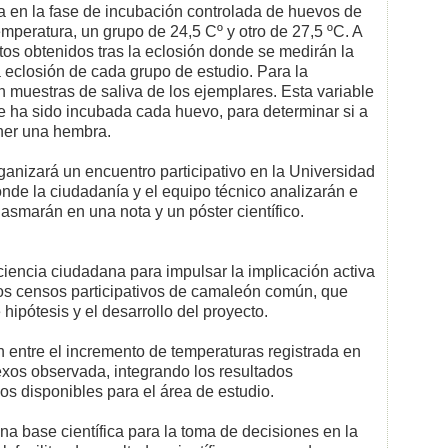
a en la fase de incubación controlada de huevos de
mperatura, un grupo de 24,5 Cº y otro de 27,5 ºC. A
tos obtenidos tras la eclosión donde se medirán la
a eclosión de cada grupo de estudio. Para la
n muestras de saliva de los ejemplares. Esta variable
ue ha sido incubada cada huevo, para determinar si a
ner una hembra.
ganizará un encuentro participativo en la Universidad
onde la ciudadanía y el equipo técnico analizarán e
lasmarán en una nota y un póster científico.
ciencia ciudadana para impulsar la implicación activa
os censos participativos de camaleón común, que
hipótesis y el desarrollo del proyecto.
n entre el incremento de temperaturas registrada en
exos observada, integrando los resultados
os disponibles para el área de estudio.
una base científica para la toma de decisiones en la