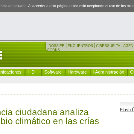
iencia del usuario. Al acceder a esta página usted está aceptando el uso de las mi
DOSSIER
ENCUENTROS
CIBERSUR TV
AGEN
BOOKS
nicaciones
I+D+i
Software
Hardware
i-Administración
Oc
ncia ciudadana analiza
Flash Ú
io climático en las crías