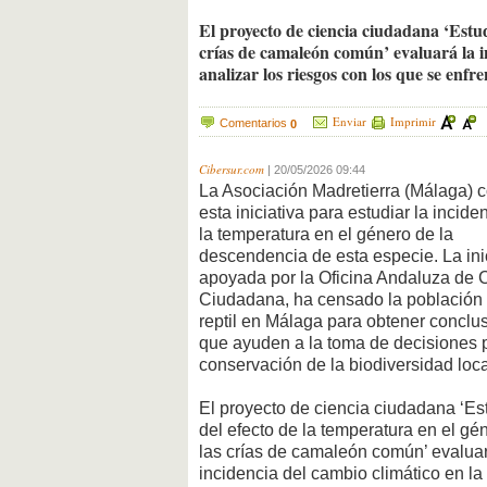
El proyecto de ciencia ciudadana ‘Estud
crías de camaleón común’ evaluará la in
analizar los riesgos con los que se enfre
Enviar
Imprimir
Comentarios
0
Cibersur.com
|
20/05/2026 09:44
La Asociación Madretierra (Málaga) 
esta iniciativa para estudiar la incide
la temperatura en el género de la
descendencia de esta especie. La inic
apoyada por la Oficina Andaluza de 
Ciudadana, ha censado la población 
reptil en Málaga para obtener conclu
que ayuden a la toma de decisiones p
conservación de la biodiversidad loca
El proyecto de ciencia ciudadana ‘Es
del efecto de la temperatura en el gé
las crías de camaleón común’ evaluar
incidencia del cambio climático en la