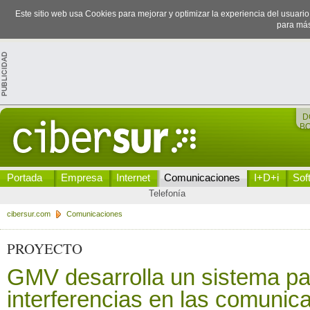
Este sitio web usa Cookies para mejorar y optimizar la experiencia del usuari
para más
D
B
Portada
Empresa
Internet
Comunicaciones
I+D+i
Sof
Telefonía
cibersur.com
Comunicaciones
PROYECTO
GMV desarrolla un sistema pa
interferencias en las comunic