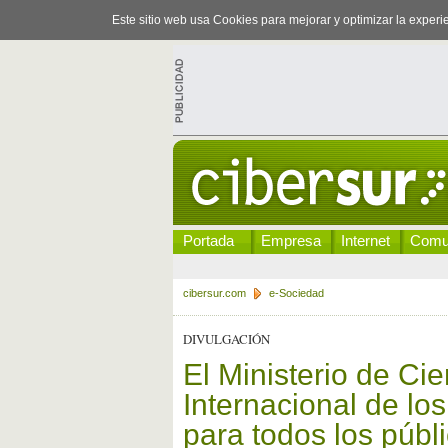
Este sitio web usa Cookies para mejorar y optimizar la exper
Portada
Empresa
Internet
Comu
cibersur.com
e-Sociedad
DIVULGACIÓN
El Ministerio de Cie
Internacional de lo
para todos los públ