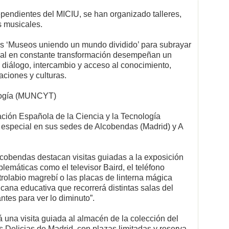
pendientes del MICIU, se han organizado talleres,
s musicales.
es ‘Museos uniendo un mundo dividido’ para subrayar
ial en constante transformación desempeñan un
diálogo, intercambio y acceso al conocimiento,
aciones y culturas.
logía (MUNCYT)
ión Española de la Ciencia y la Tecnología
especial en sus sedes de Alcobendas (Madrid) y A
obendas destacan visitas guiadas a la exposición
emáticas como el televisor Baird, el teléfono
trolabio magrebí o las placas de linterna mágica
ana educativa que recorrerá distintas salas del
tes para ver lo diminuto”.
 una visita guiada al almacén de la colección del
Delicias de Madrid, con plazas limitadas y reserva