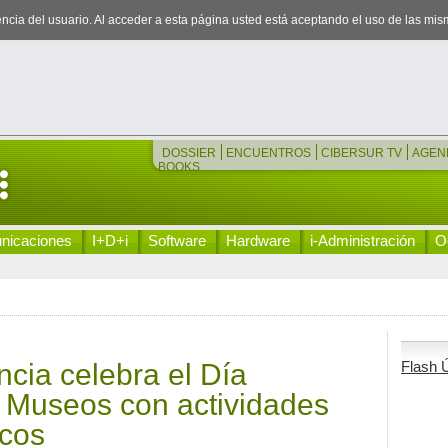
iencia del usuario. Al acceder a esta página usted está aceptando el uso de las mi
DOSSIER
ENCUENTROS
CIBERSUR TV
AGEN
BOOKS
nicaciones
I+D+i
Software
Hardware
i-Administración
Oc
ncia celebra el Día
Flash Ú
s Museos con actividades
icos