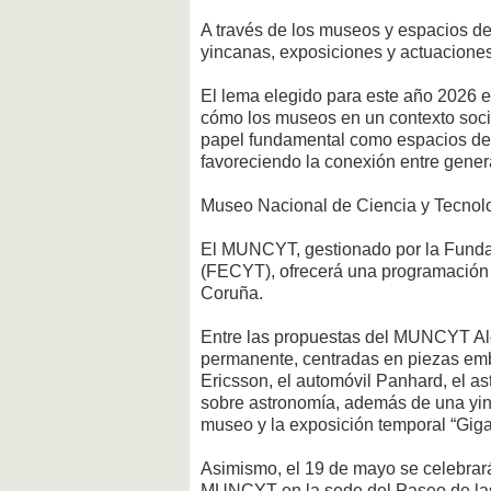
A través de los museos y espacios de
yincanas, exposiciones y actuacione
El lema elegido para este año 2026 
cómo los museos en un contexto soc
papel fundamental como espacios de 
favoreciendo la conexión entre gener
Museo Nacional de Ciencia y Tecno
El MUNCYT, gestionado por la Fundac
(FECYT), ofrecerá una programación 
Coruña.
Entre las propuestas del MUNCYT Alc
permanente, centradas en piezas embl
Ericsson, el automóvil Panhard, el as
sobre astronomía, además de una yinc
museo y la exposición temporal “Gigan
Asimismo, el 19 de mayo se celebrará
MUNCYT en la sede del Paseo de las 