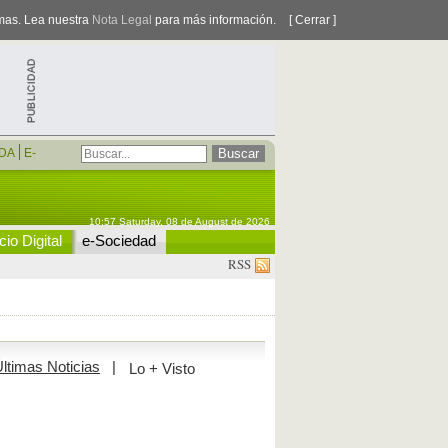
smas. Lea nuestra
Nota Legal
para más información.
[ Cerrar ]
DA
E-
10:57 Saturday, 08 de August de 2026
io Digital
e-Sociedad
RSS
ltimas Noticias
|
Lo + Visto