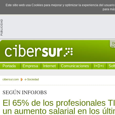
Este sitio web usa Cookies para mejorar y optimizar la experiencia del usuari
para más
D
B
Portada
Empresa
Internet
Comunicaciones
I+D+i
Sof
cibersur.com
e-Sociedad
SEGÚN INFOJOBS
El 65% de los profesionales T
un aumento salarial en los últ