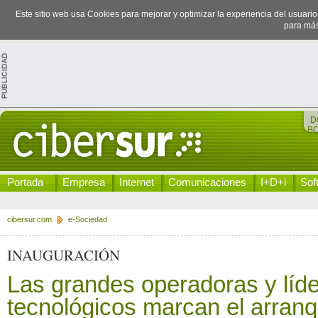
Este sitio web usa Cookies para mejorar y optimizar la experiencia del usuari
para más
D
B
Portada
Empresa
Internet
Comunicaciones
I+D+i
Sof
cibersur.com
e-Sociedad
INAUGURACIÓN
Las grandes operadoras y líd
tecnológicos marcan el arranq