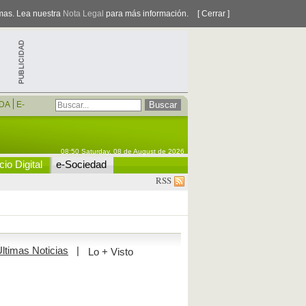
smas. Lea nuestra
Nota Legal
para más información.
[ Cerrar ]
DA
E-
08:50 Saturday, 08 de August de 2026
io Digital
e-Sociedad
RSS
ltimas Noticias
|
Lo + Visto