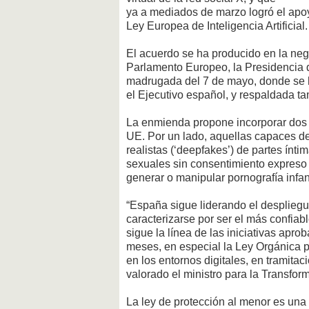
ya a mediados de marzo logró el apoyo
Ley Europea de Inteligencia Artificial.
El acuerdo se ha producido en la nego
Parlamento Europeo, la Presidencia 
madrugada del 7 de mayo, donde se h
el Ejecutivo español, y respaldada tam
La enmienda propone incorporar dos pr
UE. Por un lado, aquellas capaces d
realistas (‘deepfakes’) de partes ínt
sexuales sin consentimiento expreso d
generar o manipular pornografía infant
“España sigue liderando el desplieg
caracterizarse por ser el más confia
sigue la línea de las iniciativas apr
meses, en especial la Ley Orgánica 
en los entornos digitales, en tramita
valorado el ministro para la Transfor
La ley de protección al menor es una