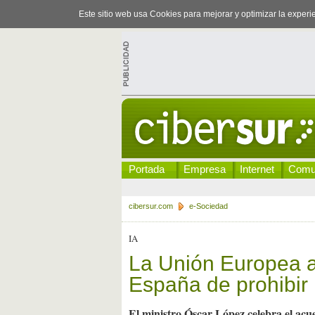
Este sitio web usa Cookies para mejorar y optimizar la exper
Portada
Empresa
Internet
Comu
cibersur.com
e-Sociedad
IA
La Unión Europea a
España de prohibir 
El ministro Óscar López celebra el ac