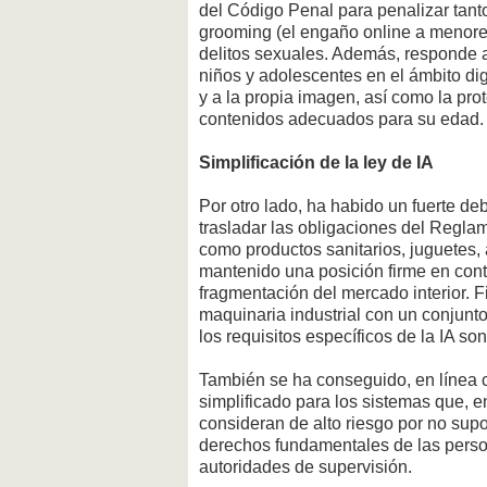
del Código Penal para penalizar tant
grooming (el engaño online a menores
delitos sexuales. Además, responde 
niños y adolescentes en el ámbito dig
y a la propia imagen, así como la pro
contenidos adecuados para su edad.
Simplificación de la ley de IA
Por otro lado, ha habido un fuerte de
trasladar las obligaciones del Reglam
como productos sanitarios, juguetes,
mantenido una posición firme en con
fragmentación del mercado interior. F
maquinaria industrial con un conjun
los requisitos específicos de la IA so
También se ha conseguido, en línea c
simplificado para los sistemas que, e
consideran de alto riesgo por no sup
derechos fundamentales de las personas
autoridades de supervisión.