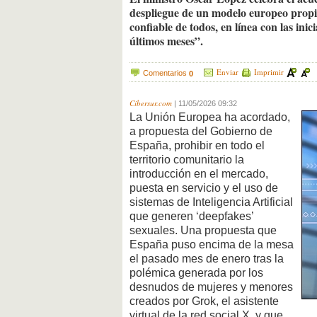
despliegue de un modelo europeo propio
confiable de todos, en línea con las in
últimos meses”.
Enviar
Imprimir
Comentarios
0
Cibersur.com
|
11/05/2026 09:32
La Unión Europea ha acordado,
a propuesta del Gobierno de
España, prohibir en todo el
territorio comunitario la
introducción en el mercado,
puesta en servicio y el uso de
sistemas de Inteligencia Artificial
que generen ‘deepfakes’
sexuales. Una propuesta que
España puso encima de la mesa
el pasado mes de enero tras la
polémica generada por los
desnudos de mujeres y menores
creados por Grok, el asistente
virtual de la red social X, y que