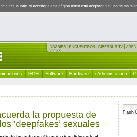
iencia del usuario. Al acceder a esta página usted está aceptando el uso de las mi
DOSSIER
ENCUENTROS
CIBERSUR TV
AGEN
BOOKS
nicaciones
I+D+i
Software
Hardware
i-Administración
Oc
cuerda la propuesta de
Flash Ú
los ‘deepfakes’ sexuales
uerdo destacando que “España sigue liderando el