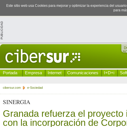
Este sitio web usa Cookies para mejorar y optimizar la experiencia del usuari
para más
D
B
Portada
Empresa
Internet
Comunicaciones
I+D+i
Sof
cibersur.com
e-Sociedad
SINERGIA
Granada refuerza el proyecto
con la incorporación de Corpo