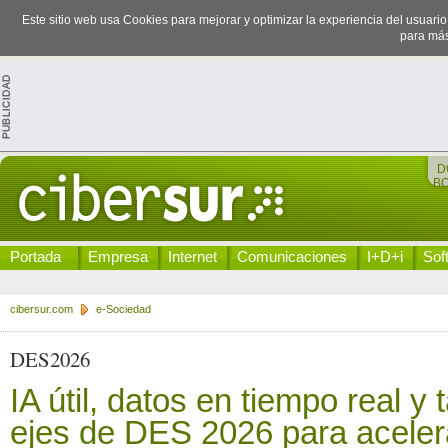
Este sitio web usa Cookies para mejorar y optimizar la experiencia del usuari
para más
D
B
Portada
Empresa
Internet
Comunicaciones
I+D+i
Sof
cibersur.com
e-Sociedad
DES2026
IA útil, datos en tiempo real y t
ejes de DES 2026 para acelera