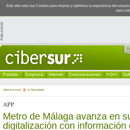
Este sitio web usa Cookies para mejorar y optimizar la experiencia del usuari
para más
D
B
Portada
Empresa
Internet
Comunicaciones
I+D+i
Sof
cibersur.com
e-Sociedad
APP
Metro de Málaga avanza en s
digitalización con información