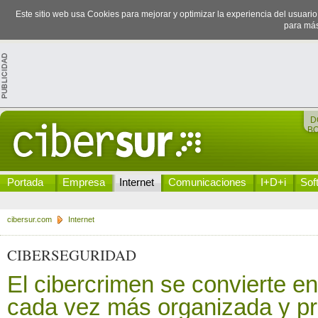
Este sitio web usa Cookies para mejorar y optimizar la experiencia del usuari
para más
D
B
Portada
Empresa
Internet
Comunicaciones
I+D+i
Sof
cibersur.com
Internet
CIBERSEGURIDAD
El cibercrimen se convierte en
cada vez más organizada y pr