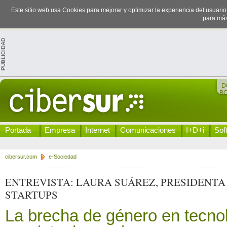
Este sitio web usa Cookies para mejorar y optimizar la experiencia del usuari
para más
D
B
Portada
Empresa
Internet
Comunicaciones
I+D+i
Sof
cibersur.com
e-Sociedad
ENTREVISTA: LAURA SUÁREZ, PRESIDENTA
STARTUPS
La brecha de género en tecno