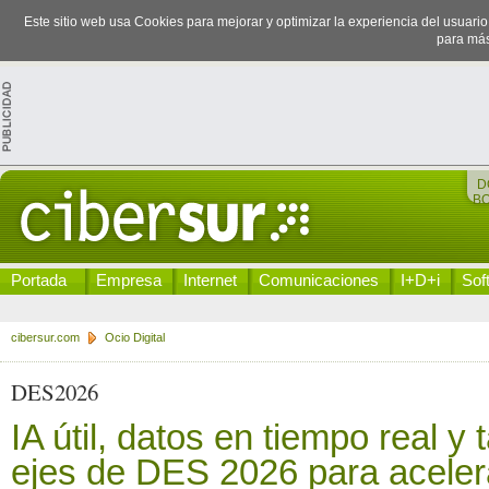
Este sitio web usa Cookies para mejorar y optimizar la experiencia del usuari
para más
D
B
Portada
Empresa
Internet
Comunicaciones
I+D+i
Sof
cibersur.com
Ocio Digital
DES2026
IA útil, datos en tiempo real y t
ejes de DES 2026 para acelera