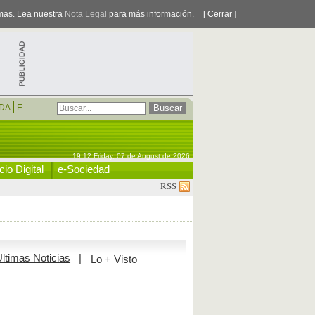
smas. Lea nuestra
Nota Legal
para más información.
[ Cerrar ]
DA
E-
19:12 Friday, 07 de August de 2026
io Digital
e-Sociedad
RSS
ltimas Noticias
|
Lo + Visto