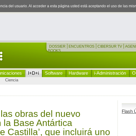
iencia del usuario. Al acceder a esta página usted está aceptando el uso de las mi
DOSSIER
ENCUENTROS
CIBERSUR TV
AGEN
BOOKS
nicaciones
I+D+i
Software
Hardware
i-Administración
Oc
Ciencia
 las obras del nuevo
Flash Ú
 la Base Antártica
 Castilla’, que incluirá uno