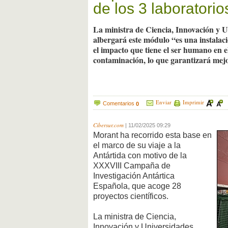
de los 3 laboratorio
La ministra de Ciencia, Innovación y U
albergará este módulo “es una instalació
el impacto que tiene el ser humano en el
contaminación, lo que garantizará mej
Enviar
Imprimir
Comentarios
0
Cibersur.com
|
11/02/2025 09:29
Morant ha recorrido esta base en
el marco de su viaje a la
Antártida con motivo de la
XXXVIII Campaña de
Investigación Antártica
Española, que acoge 28
proyectos científicos.
La ministra de Ciencia,
Innovación y Universidades,