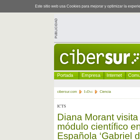
Este sitio web usa Cookies para mejorar y optimizar la exper
Portada
Empresa
Internet
Comu
I+D+i
cibersur.com
Ciencia
ICTS
Diana Morant visita
módulo científico en
Española ‘Gabriel de