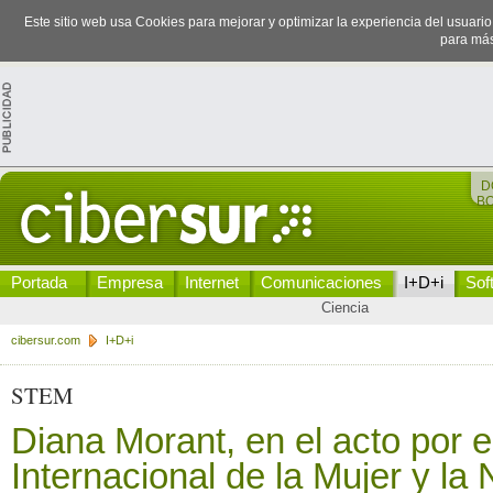
Este sitio web usa Cookies para mejorar y optimizar la experiencia del usuari
para más
D
B
Portada
Empresa
Internet
Comunicaciones
I+D+i
Sof
Ciencia
cibersur.com
I+D+i
STEM
Diana Morant, en el acto por e
Internacional de la Mujer y la 