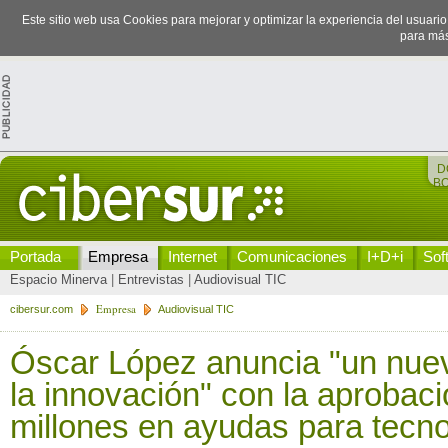
Este sitio web usa Cookies para mejorar y optimizar la experiencia del usuari
para más
D
B
Portada
Empresa
Internet
Comunicaciones
I+D+i
Sof
Espacio Minerva
|
Entrevistas
|
Audiovisual TIC
Empresa
cibersur.com
Audiovisual TIC
Óscar López anuncia "un nuev
la innovación" con la aprobac
millones en ayudas para tecno