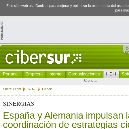
Este sitio web usa Cookies para mejorar y optimizar la experiencia del usuari
para más
D
B
Portada
Empresa
Internet
Comunicaciones
I+D+i
Sof
Ciencia
I+D+i
cibersur.com
Ciencia
SINERGIAS
España y Alemania impulsan l
coordinación de estrategias ci