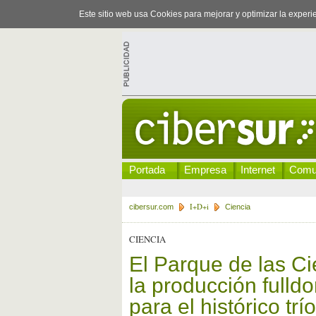
Este sitio web usa Cookies para mejorar y optimizar la exper
Portada
Empresa
Internet
Comu
I+D+i
cibersur.com
Ciencia
CIENCIA
El Parque de las C
la producción fulld
para el histórico tr