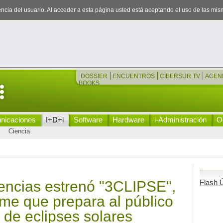
iencia del usuario. Al acceder a esta página usted está aceptando el uso de las mi
DOSSIER
ENCUENTROS
CIBERSUR TV
AGEN
BOOKS
nicaciones
I+D+i
Software
Hardware
i-Administración
Oc
Ciencia
iencias estrenó "3CLIPSE",
Flash Ú
ome que prepara al público
ío de eclipses solares