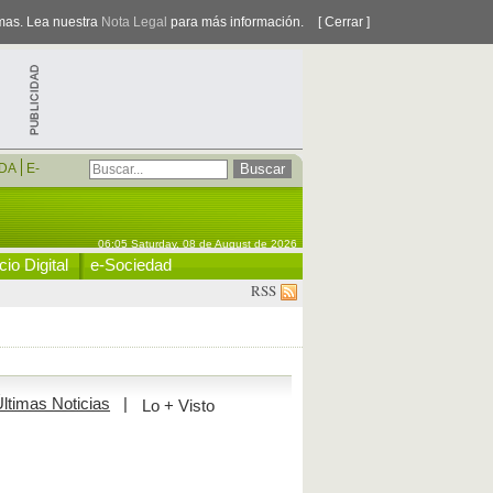
smas. Lea nuestra
Nota Legal
para más información.
[ Cerrar ]
DA
E-
06:05 Saturday, 08 de August de 2026
io Digital
e-Sociedad
RSS
ltimas Noticias
|
Lo + Visto