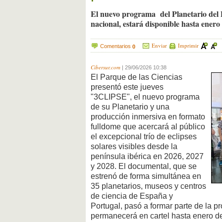
El nuevo programa del Planetario del P
nacional, estará disponible hasta enero
Enviar
Imprimir
Comentarios
0
Cibersur.com
|
29/06/2026 10:38
El Parque de las Ciencias
presentó este jueves
"3CLIPSE", el nuevo programa
de su Planetario y una
producción inmersiva en formato
fulldome que acercará al público
el excepcional trío de eclipses
solares visibles desde la
península ibérica en 2026, 2027
y 2028. El documental, que se
estrenó de forma simultánea en
35 planetarios, museos y centros
de ciencia de España y
Portugal, pasó a formar parte de la p
permanecerá en cartel hasta enero d