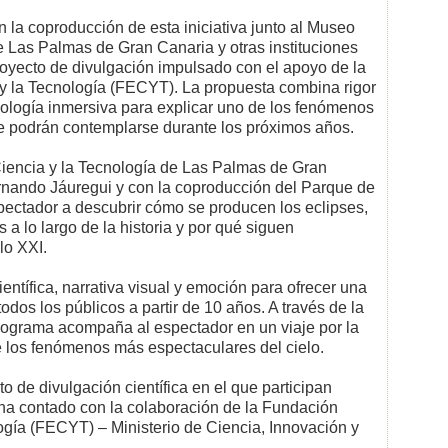
n la coproducción de esta iniciativa junto al Museo
e Las Palmas de Gran Canaria y otras instituciones
proyecto de divulgación impulsado con el apoyo de la
y la Tecnología (FECYT). La propuesta combina rigor
ecnología inmersiva para explicar uno de los fenómenos
e podrán contemplarse durante los próximos años.
Ciencia y la Tecnología de Las Palmas de Gran
Fernando Jáuregui y con la coproducción del Parque de
pectador a descubrir cómo se producen los eclipses,
s a lo largo de la historia y por qué siguen
lo XXI.
ntífica, narrativa visual y emoción para ofrecer una
dos los públicos a partir de 10 años. A través de la
 programa acompaña al espectador en un viaje por la
e los fenómenos más espectaculares del cielo.
 de divulgación científica en el que participan
 ha contado con la colaboración de la Fundación
ogía (FECYT) – Ministerio de Ciencia, Innovación y