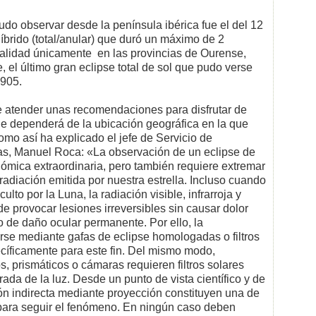
pudo observar desde la península ibérica fue el del 12
híbrido (total/anular) que duró un máximo de 2
talidad únicamente en las provincias de Ourense,
, el último gran eclipse total de sol que pudo verse
1905.
le atender unas recomendaciones para disfrutar de
 que dependerá de la ubicación geográfica en la que
mo así ha explicado el jefe de Servicio de
as, Manuel Roca: «La observación de un eclipse de
nómica extraordinaria, pero también requiere extremar
radiación emitida por nuestra estrella. Incluso cuando
lto por la Luna, la radiación visible, infrarroja y
de provocar lesiones irreversibles sin causar dolor
o de daño ocular permanente. Por ello, la
arse mediante gafas de eclipse homologadas o filtros
ecíficamente para este fin. Del mismo modo,
, prismáticos o cámaras requieren filtros solares
ada de la luz. Desde un punto de vista científico y de
n indirecta mediante proyección constituyen una de
para seguir el fenómeno. En ningún caso deben