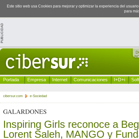
Este sitio web usa Cookies para mejorar y optimizar la experiencia del usuari
para más
D
B
Portada
Empresa
Internet
Comunicaciones
I+D+i
Sof
cibersur.com
e-Sociedad
GALARDONES
Inspiring Girls reconoce a Be
Lorent Saleh, MANGO y Fund