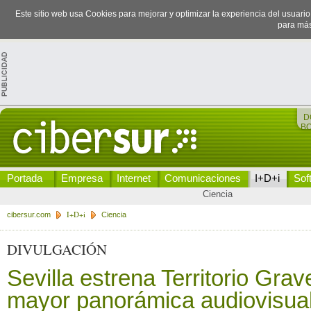
Este sitio web usa Cookies para mejorar y optimizar la experiencia del usuari
para más
D
B
Portada
Empresa
Internet
Comunicaciones
I+D+i
Sof
Ciencia
I+D+i
cibersur.com
Ciencia
DIVULGACIÓN
Sevilla estrena Territorio Grav
mayor panorámica audiovisual