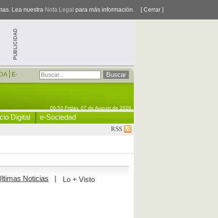
smas. Lea nuestra
Nota Legal
para más información.
[ Cerrar ]
DA
E-
06:53 Friday, 07 de August de 2026
io Digital
e-Sociedad
RSS
ltimas Noticias
|
Lo + Visto