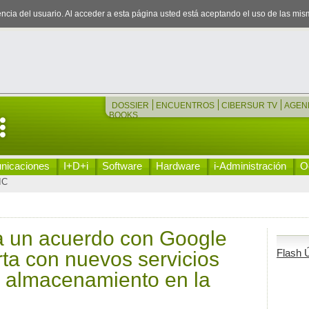
iencia del usuario. Al acceder a esta página usted está aceptando el uso de las mi
DOSSIER
ENCUENTROS
CIBERSUR TV
AGEN
BOOKS
nicaciones
I+D+i
Software
Hardware
i-Administración
Oc
IC
 un acuerdo con Google
Flash Ú
rta con nuevos servicios
y almacenamiento en la