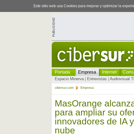
Este sitio web usa Cookies para mejorar y optimizar la exper
Portada
Empresa
Internet
Comu
Espacio Minerva
|
Entrevistas
|
Audiovisual T
cibersur.com
Empresa
MasOrange alcanza
para ampliar su ofe
innovadores de IA 
nube