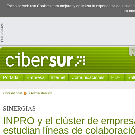
Este sitio web usa Cookies para mejorar y optimizar la experiencia del usuari
para más
D
B
Portada
Empresa
Internet
Comunicaciones
I+D+i
Sof
cibersur.com
i-Administración
SINERGIAS
INPRO y el clúster de empre
estudian líneas de colaboraci