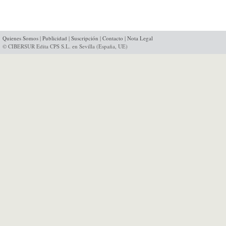
Quienes Somos
|
Publicidad
|
Suscripción
|
Contacto
|
Nota Legal
© CIBERSUR Edita CPS S.L. en Sevilla (España, UE)