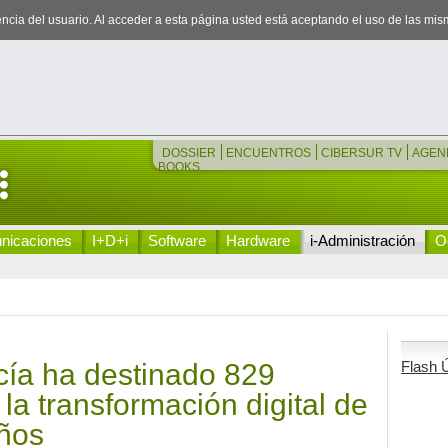
iencia del usuario. Al acceder a esta página usted está aceptando el uso de las mi
DOSSIER
ENCUENTROS
CIBERSUR TV
AGEN
BOOKS
nicaciones
I+D+i
Software
Hardware
i-Administración
Oc
cía ha destinado 829
Flash Ú
la transformación digital de
años