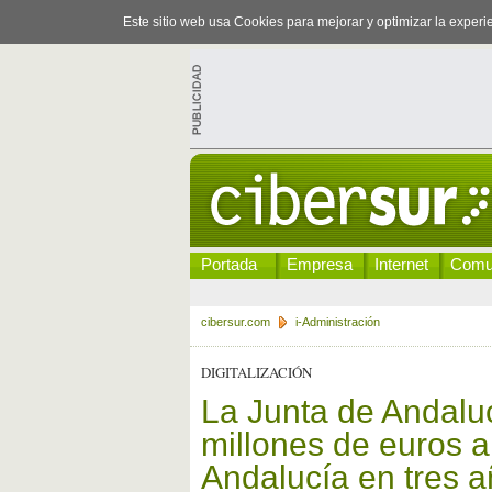
Este sitio web usa Cookies para mejorar y optimizar la exper
Portada
Empresa
Internet
Comu
cibersur.com
i-Administración
DIGITALIZACIÓN
La Junta de Andalu
millones de euros a 
Andalucía en tres 