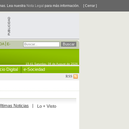
smas. Lea nuestra
Nota Legal
para más información.
[ Cerrar ]
DA
E-
15:41 Saturday, 08 de August de 2026
io Digital
e-Sociedad
RSS
ltimas Noticias
|
Lo + Visto