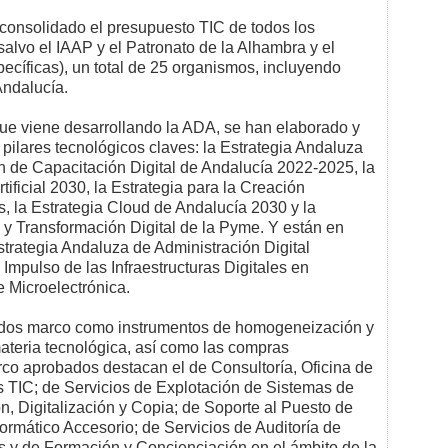
consolidado el presupuesto TIC de todos los
lvo el IAAP y el Patronato de la Alhambra y el
pecíficas), un total de 25 organismos, incluyendo
Andalucía.
 que viene desarrollando la ADA, se han elaborado y
pilares tecnológicos claves: la Estrategia Andaluza
 de Capacitación Digital de Andalucía 2022-2025, la
tificial 2030, la Estrategia para la Creación
s, la Estrategia Cloud de Andalucía 2030 y la
 y Transformación Digital de la Pyme. Y están en
Estrategia Andaluza de Administración Digital
Impulso de las Infraestructuras Digitales en
e Microelectrónica.
dos marco como instrumentos de homogeneización y
materia tecnológica, así como las compras
rco aprobados destacan el de Consultoría, Oficina de
 TIC; de Servicios de Explotación de Sistemas de
n, Digitalización y Copia; de Soporte al Puesto de
formático Accesorio; de Servicios de Auditoría de
as y de Formación y Concienciación en el ámbito de la